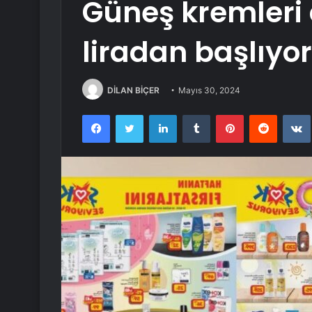
Güneş kremleri 
liradan başlıyo
DİLAN BİÇER
Mayıs 30, 2024
Facebook
Twitter
LinkedIn
Tumblr
Pinterest
Reddit