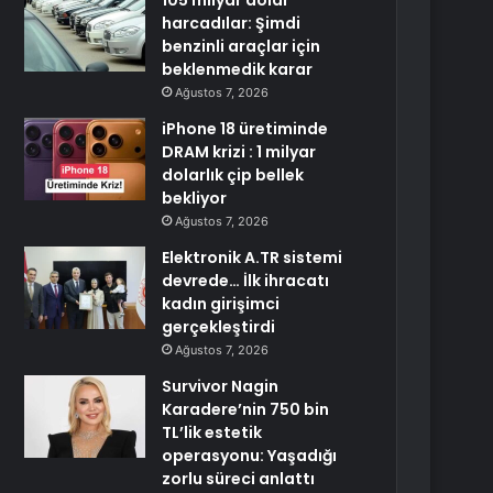
105 milyar dolar
harcadılar: Şimdi
benzinli araçlar için
beklenmedik karar
Ağustos 7, 2026
iPhone 18 üretiminde
DRAM krizi : 1 milyar
dolarlık çip bellek
bekliyor
Ağustos 7, 2026
Elektronik A.TR sistemi
devrede… İlk ihracatı
kadın girişimci
gerçekleştirdi
Ağustos 7, 2026
Survivor Nagin
Karadere’nin 750 bin
TL’lik estetik
operasyonu: Yaşadığı
zorlu süreci anlattı