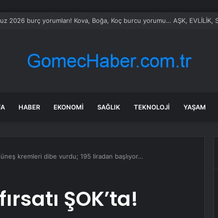
le Vietnam arasında ‘hava’da yeni dönem… Sefer kapasitesi artırıldı
FA
HABER
EKONOMI
SAĞLIK
TEKNOLOJI
YAŞAM
Güneş kremleri dibe vurdu; 195 liradan başlıyor…
ırsatı ŞOK’ta!