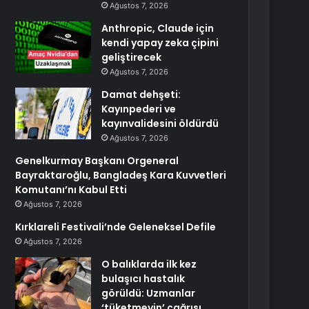
Ağustos 7, 2026
Anthropic, Claude için
kendi yapay zeka çipini
geliştirecek
Ağustos 7, 2026
Damat dehşeti:
Kayınpederi ve
kayınvalidesini öldürdü
Ağustos 7, 2026
Genelkurmay Başkanı Orgeneral
Bayraktaroğlu, Bangladeş Kara Kuvvetleri
Komutanı’nı Kabul Etti
Ağustos 7, 2026
Kırklareli Festivali’nde Geleneksel Defile
Ağustos 7, 2026
O balıklarda ilk kez
bulaşıcı hastalık
görüldü: Uzmanlar
‘tüketmeyin’ çağrısı