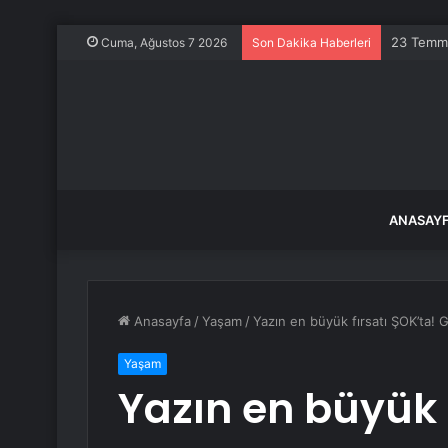
Türkiye i
Cuma, Ağustos 7 2026
Son Dakika Haberleri
ANASAY
Anasayfa
/
Yaşam
/
Yazın en büyük fırsatı ŞOK’ta! 
Yaşam
Yazın en büyük f