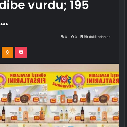
dibe vurdu; 195
r…
0
0
Bir dakikadan az
VKontakte
Odnoklassniki
Pocket