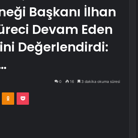
eği Başkanı İlhan
üreci Devam Eden
sini Değerlendirdi:
…
0
16
3 dakika okuma süresi
VKontakte
Odnoklassniki
Pocket