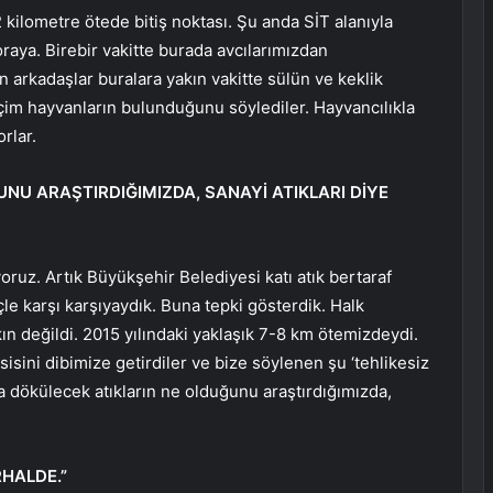
 kilometre ötede bitiş noktası. Şu anda SİT alanıyla
aya. Birebir vakitte burada avcılarımızdan
n arkadaşlar buralara yakın vakitte sülün ve keklik
içim hayvanların bulunduğunu söylediler. Hayvancılıkla
rlar.
NU ARAŞTIRDIĞIMIZDA, SANAYİ ATIKLARI DİYE
ruz. Artık Büyükşehir Belediyesi katı atık bertaraf
çle karşı karşıyaydık. Buna tepki gösterdik. Halk
ın değildi. 2015 yılındaki yaklaşık 7-8 km ötemizdeydi.
esisini dibimize getirdiler ve bize söylenen şu ‘tehlikesiz
dökülecek atıkların ne olduğunu araştırdığımızda,
HALDE.”