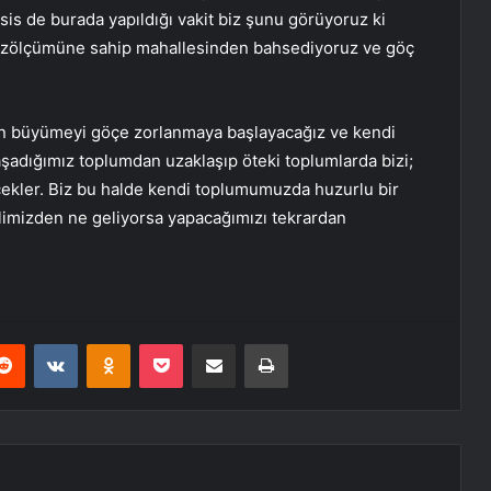
esis de burada yapıldığı vakit biz şunu görüyoruz ki
yüzölçümüne sahip mahallesinden bahsediyoruz ve göç
kın büyümeyi göçe zorlanmaya başlayacağız ve kendi
aşadığımız toplumdan uzaklaşıp öteki toplumlarda bizi;
kler. Biz bu halde kendi toplumumuzda huzurlu bir
limizden ne geliyorsa yapacağımızı tekrardan
erest
Reddit
VKontakte
Odnoklassniki
Pocket
E-Posta ile paylaş
Yazdır