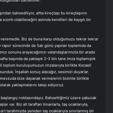
 olduğundan bahsettiler.
ndan bahsediliyor, altta kireçtaşı bu kireçtaşının
a sızıntı olabileceğini aslında kendileri de kaygılı bir
 veremedik. Biz de buna karşı olduğumuzu tekrar tekrar
 rapor sürecinde de Salı günü yapılan toplantıda da
mızı sonuna arayacağımızı vatandaşlarımızla bir arada
afta başında da yaklaşık 2-3 bin tane imza toplamıştık
ivil toplum kuruluşumuzun imzalarıyla birlikte Kocaeli
 sunduk. İnşallah sonuç alacağız, sesimizi duyarlar.
 mevzuda bize dayanak vermelerini bizimle birlikte
olarak yaklaşmalarını talep ediyoruz.
 başlangıç noktasındayız. Bahsettiğimiz üzere çabucak
şlar var. Biz alt taraftan limanlarla, taş ocaklarıyla,
 art tarafımızda yeniden taş ocaklarıyla sınırlanmış bir