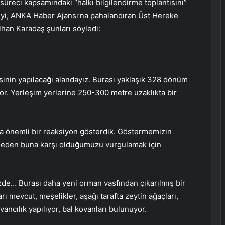
üreci kapsamındaki “halkı bilgilendirme toplantısını”
eyi, ANKA Haber Ajansı’na pahalandıran Üst Hereke
lhan Karadaş şunları söyledi:
isinin yapılacağı alandayız. Burası yaklaşık 328 dönüm
or. Yerleşim yerlerine 250-300 metre uzaklıkta bir
da önemli bir reaksiyon gösterdik. Göstermemizin
iz neden buna karşı olduğumuzu vurgulamak için
de… Burası daha yeni orman vasfından çıkarılmış bir
rı mevcut, meşelikler, aşağı tarafta zeytin ağaçları,
ancılık yapılıyor, bal kovanları bulunuyor.