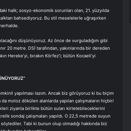
aki halk; sosyo-ekonomik sorunları olan, 21. yüzyılda
alktan bahsediyoruz. Bu stil meselelerle uğraşırken
herhalde.
 olacağını düşünüyoruz. Az önce de vurguladığım gibi
ınır 20 metre. DSİ tarafından, yakınlarında bir dereden
kın Hereke’yi, bırakın Körfez’i; bütün Kocaeli’yi
ŞÜNÜYORUZ”
temkinli yapılması lazım. Ancak biz görüyoruz ki bu biçim
ya da moloz dökülen alanlarda yapılan çalışmaların hiçbiri
ikleri ziyanla birlikte bütün suları kirletebileceklerini
elik sondaj çalışmaları yapıldı. O 22,5 metrede suyun
 söylediler. Tabi ki bunun olup olmadığı hakkında biz