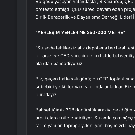
Bölgede yaşayan vatandaşlar, 8 Kasım’da, ÇED s
protesto etmişti. ÇED süreci devam eden proj
Birlik Beraberlik ve Dayanışma Derneği Lideri İ
“YERLEŞİM YERLERİNE 250-300 METRE”
“Şu anda tehlikesiz atık depolama bertaraf tes
bir arazi ve ÇED sürecinde bu halde bahsediliy
alandan bahsediyoruz.
Biz, geçen hafta salı günü; bu ÇED toplantısın
sebebini yetkililer yanlış formda anladılar. B
buradayız.
Bahsettiğimiz 328 dönümlük araziyi gezdiğimiz
arazi olarak nitelendiriliyor. Şu anda çam ağaçla
tarım yapılan toprağa yakın; yanı başımızda hayv