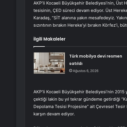
AKP’li Kocaeli Büyükşehir Belediyesi’nin, Üst 
tesisinin, ÇED süreci devam ediyor. Üst Hereke
Karadaş, “SİT alanına yakın mesafedeyiz. Yakı
sızıntının bırakın Hereke’yi bırakın Körfez’i, bü
İlgili Makaleler
Türk mobilya devi resmen
satıldı
Ağustos 6, 2026
AKP’li Kocaeli Büyükşehir Belediyesi’nin 2015 yı
çektiği lakin bu yıl tekrar gündeme getirdiği “Ka
Depolama Tesisi Projesine” ait Çevresel Tesir 
karşın devam ediyor.