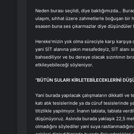
Neden burası seçildi, diye baktığımızda… Burad
ulaşım, sıhhat üzere zahmetlerle boğuşan bir h
esasen buna ses çıkarmazlar diye düşündüler 
Hereke’mizin yok olma süreciyle karşı karşıya
yani SİT alanına yakın mesafedeyiz, SİT alanı s
bahsediliyor ve bu dereye olacak sızıntının bıra
etkileyebileceği söyleniyor.
“BÜTÜN SULARI KİRLETEBİLECEKLERİNİ DÜ
Yani burada yapılacak çalışmaların dikkatli ve 
katı atık tesislerinde ya da cüruf tesislerinde 
titizlikle yapılmıyor. İnanın tabiata, tabiata verd
düşünüyoruz. Aslında burada yaklaşık 22,5 metr
olmadığını söylediler yani suya rastlanmadığını