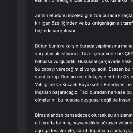
eskileri dinlediğimizde burada ‘fokurdanlıklar’
Zemin etüdünü incelediğimizde burada kireçtaşı
kırılgan özelliğinden ve bu kırılganlığın alt taraf
biçimde vurguluyor.
Bütün bunlara karşın burada yapılmasına mana
vurgulamak istiyoruz. Tüzel çerçevede biz ÇED
bilhassa vurguladık. Hukuksal çerçevede hakkı
bu çabayı vereceğimizi vurguladık. Esasen bu h
stant kurup. Bunları üst dilekçeyle birlikte 8 s
Valiliği’ne ve Kocaeli Büyükşehir Belediyesi’ne
İnşallah başaracağız. Tabi buradan herkese bu
olmalarını, bu hususa duygusal değil de insani 
Biraz alandan bahsedecek olursak şu an alanın
alt tarafta tarımla, hayvancılıkla uğraşan vatanda
agrega tesisleriyle, cüruf depolama alanlarıyla,