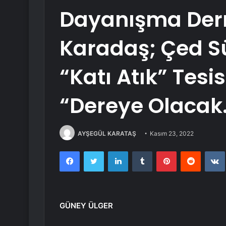
Dayanışma Dern
Karadaş; Çed S
“Katı Atık” Tesi
“Dereye Olacak
AYŞEGÜL KARATAŞ
Kasım 23, 2022
Facebook
Twitter
LinkedIn
Tumblr
Pinterest
Reddit
GÜNEY ÜLGER