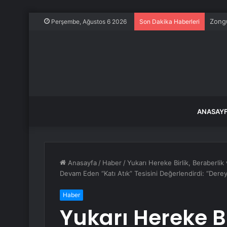
Zongu
Perşembe, Ağustos 6 2026
Son Dakika Haberleri
ANASAY
Anasayfa
/
Haber
/
Yukarı Hereke Birlik, Beraberli
Devam Eden “Katı Atık” Tesisini Değerlendirdi: “Der
Haber
Yukarı Hereke Bi