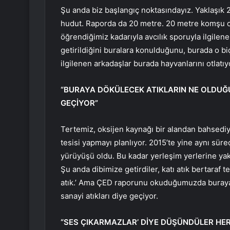
Şu anda biz başlangıç noktasındayız. Yaklaşık 2
hudut. Raporda da 20 metre. 20 metre komşu or
öğrendiğimiz kadarıyla avcılık sporuyla ilgilene
getirildiğini buralara konulduğunu, burada o b
ilgilenen arkadaşlar burada hayvanlarını otlatıyo
“BURAYA DÖKÜLECEK ATIKLARIN NE OLDUĞU
GEÇİYOR”
Tertemiz, oksijen kaynağı bir alandan bahsediyo
tesisi yapmayı planlıyor. 2015’te yine aynı süre
yürüyüşü oldu. Bu kadar yerleşim yerlerine yak
Şu anda dibimize getirdiler, katı atık bertaraf t
atık.’ Ama ÇED raporunu okuduğumuzda buraya 
sanayi atıkları diye geçiyor.
“SES ÇIKARMAZLAR’ DİYE DÜŞÜNDÜLER HER