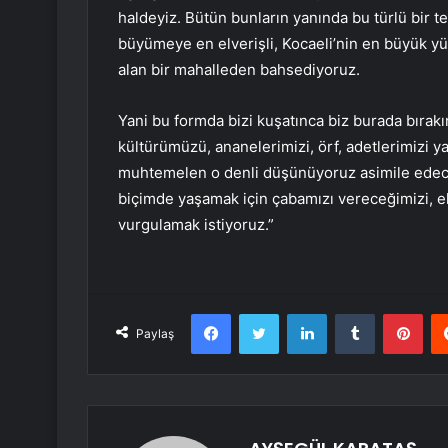
haldeyiz. Bütün bunların yanında bu türlü bir t
büyümeye en elverişli, Kocaeli’nin en büyük 
alan bir mahalleden bahsediyoruz.
Yani bu formda bizi kuşatınca biz burada bıra
kültürümüzü, ananelerimizi, örf, adetlerimizi y
muhtemelen o denli düşünüyoruz asimile edece
biçimde yaşamak için çabamızı vereceğimizi, e
vurgulamak istiyoruz.”
Facebook
Twitter
LinkedIn
Tumblr
Pint
Paylaş