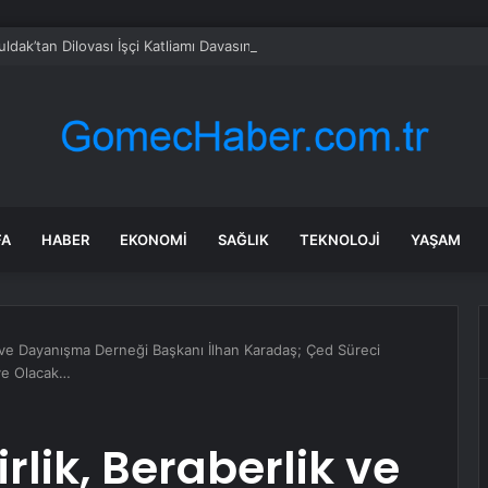
ldak’tan Dilovası İşçi Katliamı Davasına Destek: “İş Cinayetleri Kader Deği
FA
HABER
EKONOMI
SAĞLIK
TEKNOLOJI
YAŞAM
k ve Dayanışma Derneği Başkanı İlhan Karadaş; Çed Süreci
eye Olacak…
rlik, Beraberlik ve