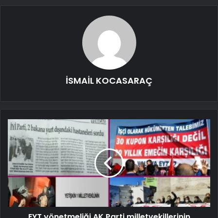
İSMAİL KOCASARAÇ
EYT yönetmeliği AK Parti milletvekillerinin