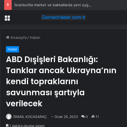
İstanbul’da market ve bakkallarda yeni uygulama devreye girdi
Menü
Anasayfa
/
Haber
Haber
ABD Dışişleri Bakanlığı:
Tanklar ancak Ukrayna’nın
kendi topraklarını
savunması şartıyla
verilecek
İSMAİL KOCASARAÇ
Ocak 25, 2023
0
11
1 dakika okuma süresi