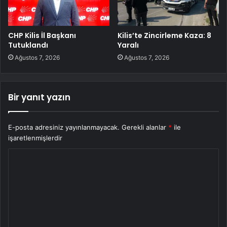
CHP Kilis İl Başkanı
Kilis’te Zincirleme Kaza: 8
Tutuklandı
Yaralı
Ağustos 7, 2026
Ağustos 7, 2026
Bir yanıt yazın
E-posta adresiniz yayınlanmayacak.
Gerekli alanlar
*
ile
işaretlenmişlerdir
Y
o
r
u
m