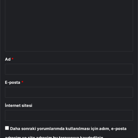
o
r
u
m
*
Ad
*
E-posta
*
İnternet sitesi
Daha sonraki yorumlarımda kullanılması için adım, e-posta
adresim ve site adresim bu tarayıcıya kaydedilsin.