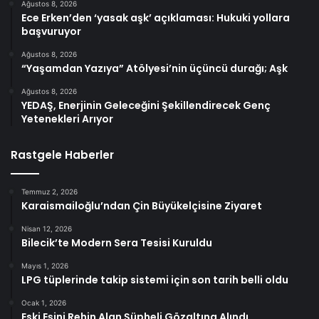
Ağustos 8, 2026
Ece Erken’den ‘yasak aşk’ açıklaması: Hukuki yollara
başvuruyor
Ağustos 8, 2026
“Yaşamdan Yazıya” Atölyesi’nin üçüncü durağı; Aşk
Ağustos 8, 2026
YEDAŞ, Enerjinin Geleceğini Şekillendirecek Genç
Yetenekleri Arıyor
Rastgele Haberler
Temmuz 2, 2026
Karaismailoğlu’ndan Çin Büyükelçisine Ziyaret
Nisan 12, 2026
Bilecik’te Modern Sera Tesisi Kuruldu
Mayıs 1, 2026
LPG tüplerinde takip sistemi için son tarih belli oldu
Ocak 1, 2026
Eski Eşini Rehin Alan Şüpheli Gözaltına Alındı