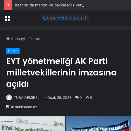
İstanbul’da market ve bakkallarda yeni uygulama devreye girdi
Menü
Anasayfa
/
Haber
Haber
EYT yönetmeliği AK Parti
milletvekillerinin imzasına
açıldı
TUBA DEMİREL
Ocak 25, 2023
0
9
Bir dakikadan az