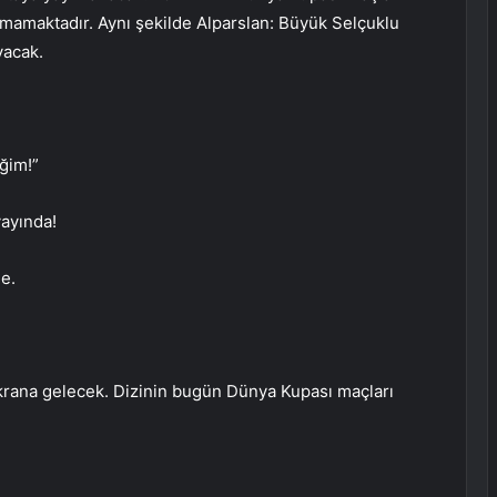
ılmamaktadır. Aynı şekilde Alparslan: Büyük Selçuklu
yacak.
ğim!”
ayında!
e.
ekrana gelecek. Dizinin bugün Dünya Kupası maçları