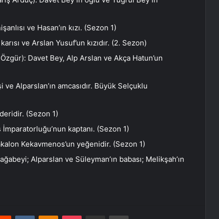
şanlısı ve Hasan’ın kızı. (Sezon 1)
karısı ve Arslan Yusuf’un kızıdır. (2. Sezon)
zgür): Davet Bey, Alp Arslan ve Akça Hatun’un
eşi ve Alparslan’ın amcasıdır. Büyük Selçuklu
deridir. (Sezon 1)
İmparatorluğu’nun kaptanı. (Sezon 1)
akalon Kekavmenos’un yeğenidir. (Sezon 1)
 ağabeyi; Alparslan ve Süleyman’ın babası; Melikşah’ın
erest
Reddit
VKontakte
Odnoklassniki
Pocket
E-Posta ile paylaş
Yazdır