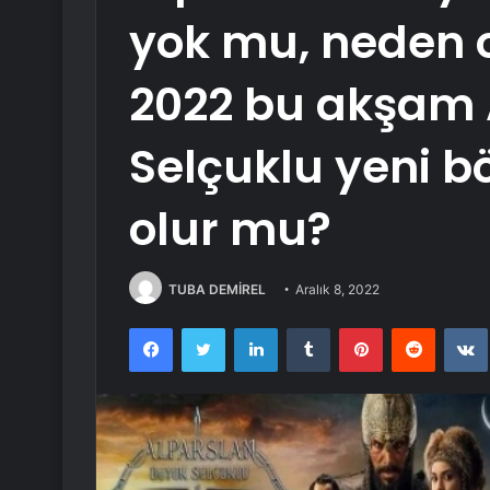
yok mu, neden o
2022 bu akşam 
Selçuklu yeni b
olur mu?
TUBA DEMİREL
Aralık 8, 2022
Facebook
Twitter
LinkedIn
Tumblr
Pinterest
Reddit