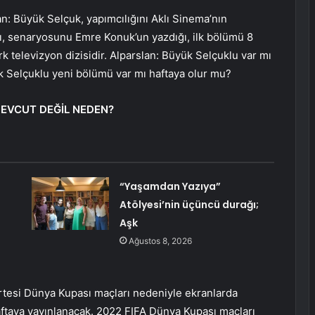
n: Büyük Selçuk, yapımcılığını Aklı Sinema’nın
ığı, senaryosunu Emre Konuk’un yazdığı, ilk bölümü 8
k televizyon dizisidir. Alparslan: Büyük Selçuklu var mı
 Selçuklu yeni bölümü var mı haftaya olur mu?
EVCUT DEĞİL NEDEN?
“Yaşamdan Yazıya”
Atölyesi’nin üçüncü durağı;
Aşk
Ağustos 8, 2026
rtesi Dünya Kupası maçları nedeniyle ekranlarda
ftaya yayınlanacak. 2022 FIFA Dünya Kupası maçları