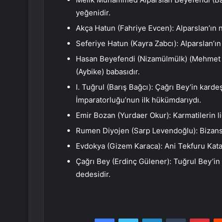
yeğenidir.
Akça Hatun (Fahriye Evcen): Alparslan’ın ni
Seferiye Hatun (Kayra Zabcı): Alparslan’ın 
Hasan Beyefendi (Nizamülmülk) (Mehmet Ö
(Aybike) babasıdır.
I. Tuğrul (Barış Bağcı): Çağrı Bey’in kard
İmparatorluğu’nun ilk hükümdarıydı.
Emir Bozan (Yurdaer Okur): Karmatilerin li
Rumen Diyojen (Sarp Levendoğlu): Bizans 
Evdokya (Gizem Karaca): Ani Tekfuru Kat
Çağrı Bey (Erdinç Gülener): Tuğrul Bey’in
dedesidir.
Facebook
Twitter
LinkedIn
Tumblr
Pint