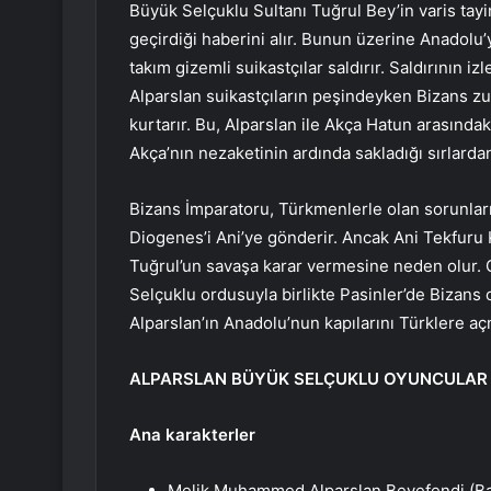
Büyük Selçuklu Sultanı Tuğrul Bey’in varis tayi
geçirdiği haberini alır. Bunun üzerine Anadolu’y
takım gizemli suikastçılar saldırır. Saldırının iz
Alparslan suikastçıların peşindeyken Bizans z
kurtarır. Bu, Alparslan ile Akça Hatun arasındaki
Akça’nın nezaketinin ardında sakladığı sırlarda
Bizans İmparatoru, Türkmenlerle olan sorunla
Diogenes’i Ani’ye gönderir. Ancak Ani Tekfuru 
Tuğrul’un savaşa karar vermesine neden olur. Ç
Selçuklu ordusuyla birlikte Pasinler’de Bizans o
Alparslan’ın Anadolu’nun kapılarını Türklere açma
ALPARSLAN BÜYÜK SELÇUKLU OYUNCULAR
Ana karakterler
Melik Muhammed Alparslan Beyefendi (Barı