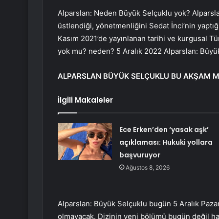
Alparslan: Neden Büyük Selçuklu yok? Alparsla
üstlendiği, yönetmenliğini Sedat İnci’nin yapt
Kasım 2021’de yayınlanan tarihi ve kurgusal Tür
yok mu? neden? 5 Aralık 2022 Alparslan: Büyük
ALPARSLAN BÜYÜK SELÇUKLU BU AKŞAM M
İlgili Makaleler
Ece Erken’den ‘yasak aşk’
açıklaması: Hukuki yollara
başvuruyor
Ağustos 8, 2026
Alparslan: Büyük Selçuklu bugün 5 Aralık Paza
olmayacak. Dizinin yeni bölümü bugün değil ha