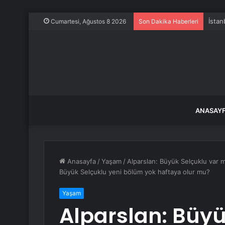
İstan
Cumartesi, Ağustos 8 2026
Son Dakika Haberleri
ANASAY
Anasayfa
/
Yaşam
/
Alparslan: Büyük Selçuklu var 
Büyük Selçuklu yeni bölüm yok haftaya olur mu?
Yaşam
Alparslan: Büyü