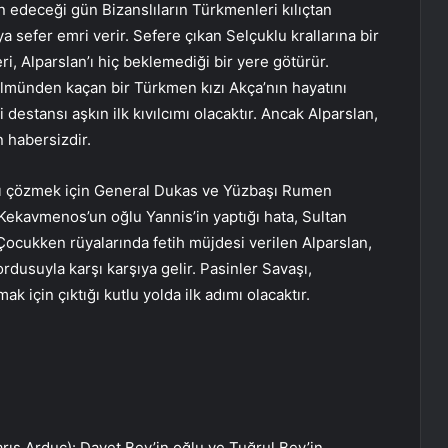
n edeceği gün Bizanslıların Türkmenleri kılıçtan
a sefer emri verir. Sefere çıkan Selçuklu krallarına bir
leri, Alparslan’ı hiç beklemediği bir yere götürür.
ulmünden kaçan bir Türkmen kızı Akça’nın hayatını
 destansı aşkın ilk kıvılcımı olacaktır. Ancak Alparslan,
n habersizdir.
rı çözmek için General Dukas ve Yüzbaşı Rumen
Kekavmenos’un oğlu Yannis’in yaptığı hata, Sultan
ocukken rüyalarında fetih müjdesi verilen Alparslan,
rdusuyla karşı karşıya gelir. Pasinler Savaşı,
k için çıktığı kutlu yolda ilk adımı olacaktır.
ş Arduç): Davet Bey’in oğlu ve Tuğrul Bey’in