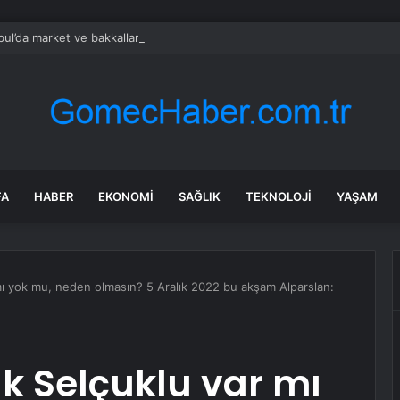
bul’da market ve bakkallarda yeni uygulama devreye girdi
FA
HABER
EKONOMI
SAĞLIK
TEKNOLOJI
YAŞAM
mı yok mu, neden olmasın? 5 Aralık 2022 bu akşam Alparslan:
k Selçuklu var mı