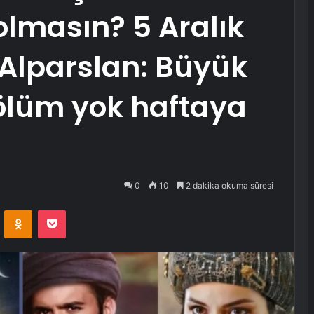
lmasın? 5 Aralık
Alparslan: Büyük
ölüm yok haftaya
0
10
2 dakika okuma süresi
VKontakte
Odnoklassniki
Pocket