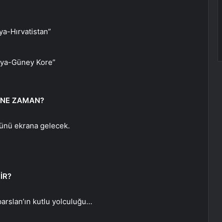
a-Hırvatistan”
lya-Güney Kore”
 NE ZAMAN?
günü ekrana gelecek.
İR?
parslan’ın kutlu yolculuğu…