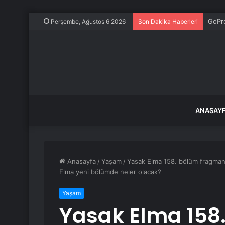
GoPr
Perşembe, Ağustos 6 2026
Son Dakika Haberleri
ANASAY
Anasayfa
/
Yaşam
/
Yasak Elma 158. bölüm fragmanı
Elma yeni bölümde neler olacak?
Yaşam
Yasak Elma 158