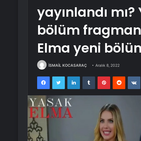
yayınlandı mı?
bölüm fragmanı
Elma yeni bölü
İSMAİL KOCASARAÇ
Aralık 8, 2022
Facebook
Twitter
LinkedIn
Tumblr
Pinterest
Reddit