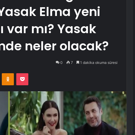
 Yasak Elma yeni
 var mı? Yasak
mde neler olacak?
0
7
1 dakika okuma süresi
VKontakte
Odnoklassniki
Pocket