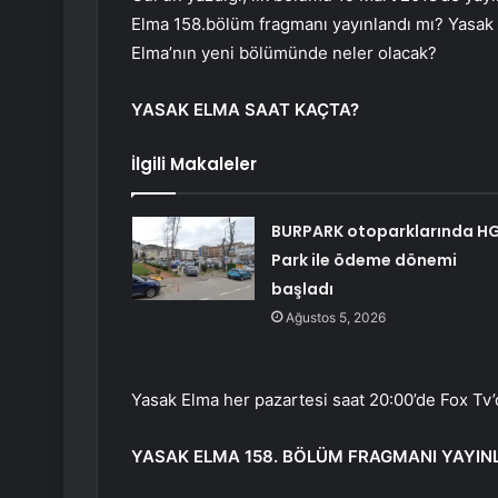
Elma 158.bölüm fragmanı yayınlandı mı? Yasak
Elma’nın yeni bölümünde neler olacak?
YASAK ELMA SAAT KAÇTA?
İlgili Makaleler
BURPARK otoparklarında H
Park ile ödeme dönemi
başladı
Ağustos 5, 2026
Yasak Elma her pazartesi saat 20:00’de Fox Tv’
YASAK ELMA 158. BÖLÜM FRAGMANI YAYINL