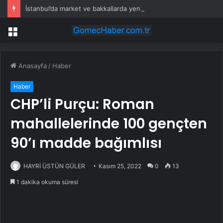
İstanbul’da market ve bakkallarda yeni uygulama devreye girdi
Menü
Anasayfa
/
Haber
Haber
CHP’li Purçu: Roman
mahallelerinde 100 gençten
90’ı madde bağımlısı
HAYRİ ÜSTÜN GÜLER
Kasım 25, 2022
0
13
1 dakika okuma süresi