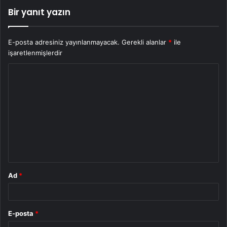
Bir yanıt yazın
E-posta adresiniz yayınlanmayacak.
Gerekli alanlar
*
ile
işaretlenmişlerdir
Y
o
r
u
m
*
Ad
*
E-posta
*