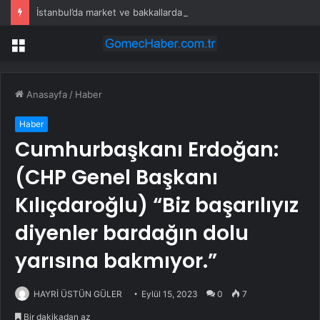
İstanbul’da market ve bakkallarda yeni uygulama devreye girdi
Menü
Anasayfa
/
Haber
Haber
Cumhurbaşkanı Erdoğan:
(CHP Genel Başkanı
Kılıçdaroğlu) “Biz başarılıyız
diyenler bardağın dolu
yarısına bakmıyor.”
HAYRİ ÜSTÜN GÜLER
Eylül 15, 2023
0
7
Bir dakikadan az