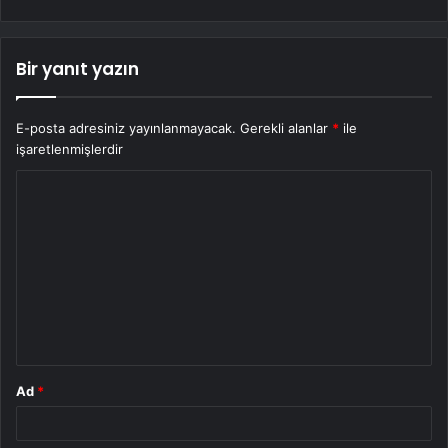
Bir yanıt yazın
E-posta adresiniz yayınlanmayacak.
Gerekli alanlar
*
ile
işaretlenmişlerdir
Y
o
r
u
m
*
Ad
*