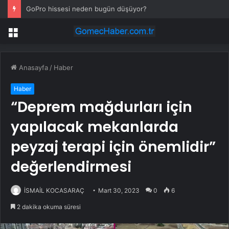
GoPro hissesi neden bugün düşüyor?
Menü
Anasayfa
/
Haber
Haber
“Deprem mağdurları için
yapılacak mekanlarda
peyzaj terapi için önemlidir”
değerlendirmesi
İSMAİL KOCASARAÇ
Mart 30, 2023
0
6
2 dakika okuma süresi