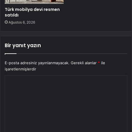
Türk mobilya devi resmen
satıldı
Ağustos 6, 2026
Bir yanıt yazın
E-posta adresiniz yayınlanmayacak.
Gerekli alanlar
*
ile
işaretlenmişlerdir
Y
o
r
u
m
*