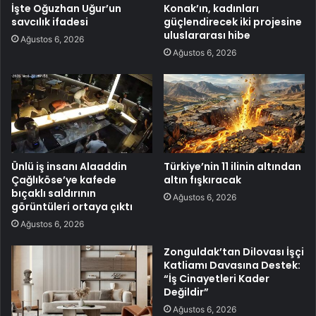
İşte Oğuzhan Uğur’un
Konak’ın, kadınları
savcılık ifadesi
güçlendirecek iki projesine
uluslararası hibe
Ağustos 6, 2026
Ağustos 6, 2026
Ünlü iş insanı Alaaddin
Türkiye’nin 11 ilinin altından
Çağlıköse’ye kafede
altın fışkıracak
bıçaklı saldırının
Ağustos 6, 2026
görüntüleri ortaya çıktı
Ağustos 6, 2026
Zonguldak’tan Dilovası İşçi
Katliamı Davasına Destek:
“İş Cinayetleri Kader
Değildir”
Ağustos 6, 2026