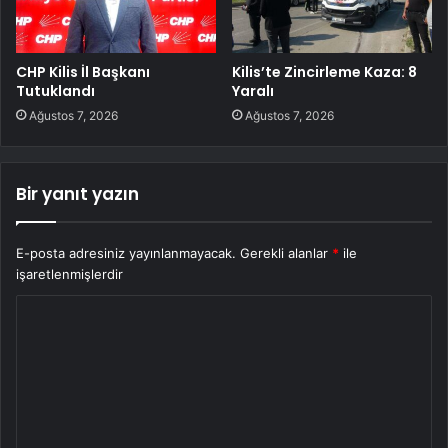
CHP Kilis İl Başkanı
Kilis’te Zincirleme Kaza: 8
Tutuklandı
Yaralı
Ağustos 7, 2026
Ağustos 7, 2026
Bir yanıt yazın
E-posta adresiniz yayınlanmayacak.
Gerekli alanlar
*
ile
işaretlenmişlerdir
Y
o
r
u
m