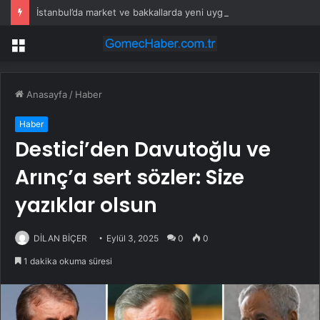
İstanbul’da market ve bakkallarda yeni uygulama devreye girdi
Menü
Anasayfa
/
Haber
Haber
Destici’den Davutoğlu ve
Arınç’a sert sözler: Size
yazıklar olsun
DİLAN BİÇER
Eylül 3, 2025
0
0
1 dakika okuma süresi