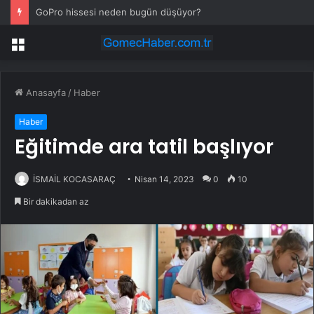
GoPro hissesi neden bugün düşüyor?
Menü
Anasayfa
/
Haber
Haber
Eğitimde ara tatil başlıyor
İSMAİL KOCASARAÇ
Nisan 14, 2023
0
10
Bir dakikadan az