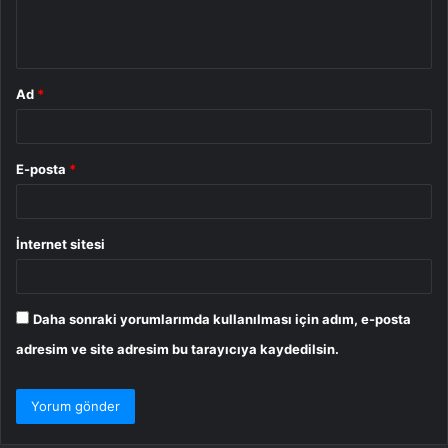
m
*
Ad
*
E-posta
*
İnternet sitesi
Daha sonraki yorumlarımda kullanılması için adım, e-posta
adresim ve site adresim bu tarayıcıya kaydedilsin.