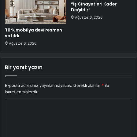
“İş Cinayetleri Kader
Değildir”
Ağustos 6, 2026
Türk mobilya devi resmen
satıldı
Ağustos 6, 2026
Bir yanıt yazın
E-posta adresiniz yayınlanmayacak.
Gerekli alanlar
*
ile
işaretlenmişlerdir
Y
o
r
u