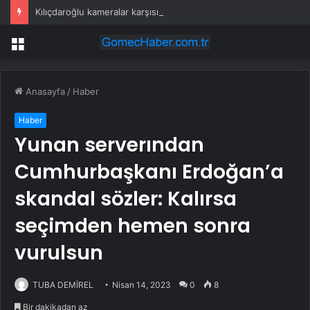
Kılıçdaroğlu kameralar karşısına geçti: Özel ile bayramlaşırız, düşman değiliz
Menü
Anasayfa
/
Haber
Haber
Yunan serverından
Cumhurbaşkanı Erdoğan’a
skandal sözler: Kalırsa
seçimden hemen sonra
vurulsun
TUBA DEMİREL
Nisan 14, 2023
0
8
Bir dakikadan az