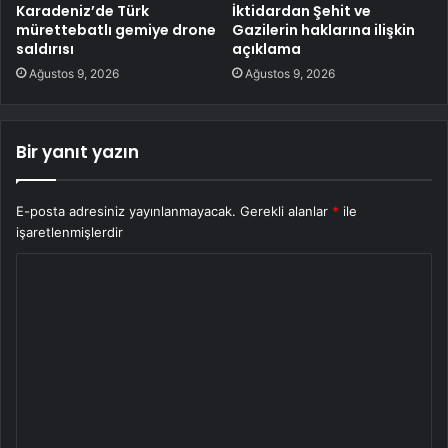
Karadeniz’de Türk
İktidardan Şehit ve
mürettebatlı gemiye drone
Gazilerin haklarına ilişkin
saldırısı
açıklama
Ağustos 9, 2026
Ağustos 9, 2026
Bir yanıt yazın
E-posta adresiniz yayınlanmayacak.
Gerekli alanlar
*
ile
işaretlenmişlerdir
Y
o
r
u
m
*