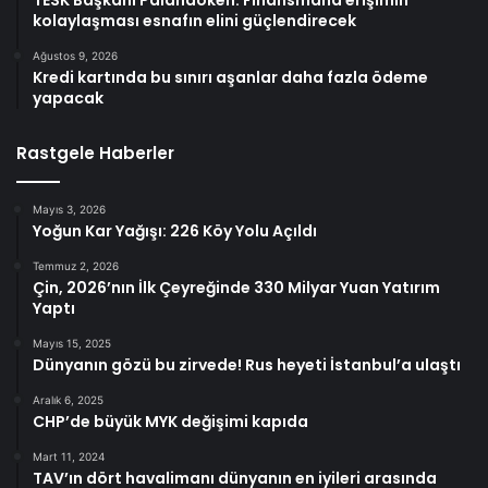
TESK Başkanı Palandöken: Finansmana erişimin
kolaylaşması esnafın elini güçlendirecek
Ağustos 9, 2026
Kredi kartında bu sınırı aşanlar daha fazla ödeme
yapacak
Rastgele Haberler
Mayıs 3, 2026
Yoğun Kar Yağışı: 226 Köy Yolu Açıldı
Temmuz 2, 2026
Çin, 2026’nın İlk Çeyreğinde 330 Milyar Yuan Yatırım
Yaptı
Mayıs 15, 2025
Dünyanın gözü bu zirvede! Rus heyeti İstanbul’a ulaştı
Aralık 6, 2025
CHP’de büyük MYK değişimi kapıda
Mart 11, 2024
TAV’ın dört havalimanı dünyanın en iyileri arasında