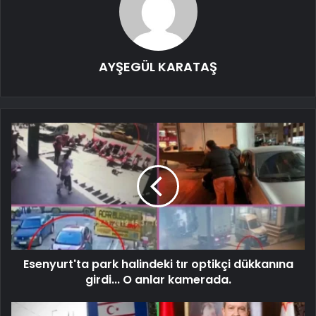
AYŞEGÜL KARATAŞ
Esenyurt'ta park halindeki tır optikçi dükkanına
girdi... O anlar kamerada.