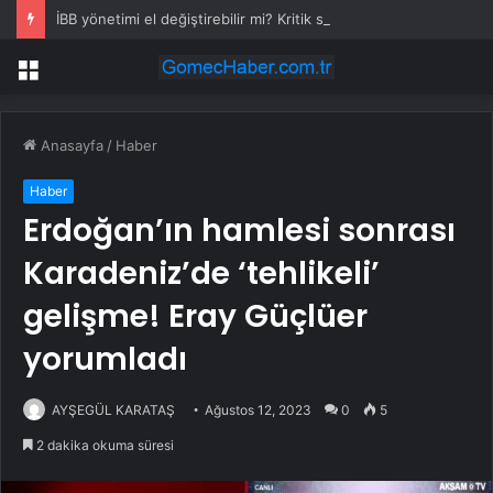
İBB yönetimi el değiştirebilir mi? Kritik senaryoda 10 üye detayı
Menü
Anasayfa
/
Haber
Haber
Erdoğan’ın hamlesi sonrası
Karadeniz’de ‘tehlikeli’
gelişme! Eray Güçlüer
yorumladı
AYŞEGÜL KARATAŞ
Ağustos 12, 2023
0
5
2 dakika okuma süresi