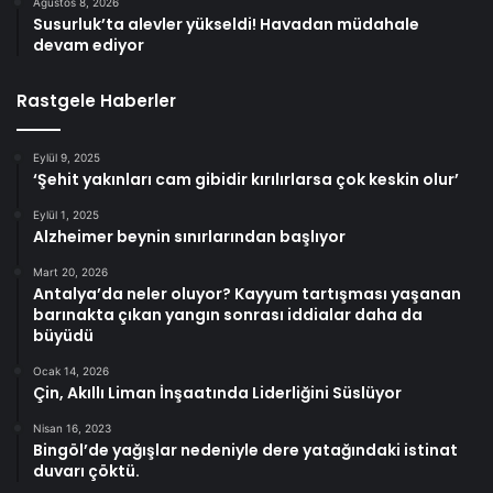
Ağustos 8, 2026
Susurluk’ta alevler yükseldi! Havadan müdahale
devam ediyor
Rastgele Haberler
Eylül 9, 2025
‘Şehit yakınları cam gibidir kırılırlarsa çok keskin olur’
Eylül 1, 2025
Alzheimer beynin sınırlarından başlıyor
Mart 20, 2026
Antalya’da neler oluyor? Kayyum tartışması yaşanan
barınakta çıkan yangın sonrası iddialar daha da
büyüdü
Ocak 14, 2026
Çin, Akıllı Liman İnşaatında Liderliğini Süslüyor
Nisan 16, 2023
Bingöl’de yağışlar nedeniyle dere yatağındaki istinat
duvarı çöktü.