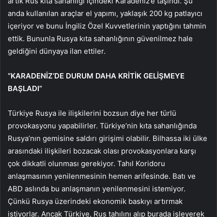
artık Rus kıta sahanlığı içindeki Karadeniz’e taşındı. Şu
anda kullanılan araçlar el yapımı, yaklaşık 200 kg patlayıcı
içeriyor ve bunu İngiliz Özel Kuvvetlerinin yaptığını tahmin
ettik. Bununla Rusya kıta sahanlığının güvenilmez hale
geldiğini dünyaya ilan ettiler.
“KARADENİZ’DE DURUM DAHA KRİTİK GELİŞMEYE
BAŞLADI”
Türkiye Rusya ile ilişkilerini bozsun diye her türlü
provokasyonu yapabilirler. Türkiye’nin kıta sahanlığında
Rusya’nın gemisine saldırı girişimi olabilir. Bilhassa iki ülke
arasındaki ilişkileri bozacak olası provokasyonlara karşı
çok dikkatli olunması gerekiyor. Tahıl Koridoru
anlaşmasının yenilenmesinin hemen arifesinde. Batı ve
ABD aslında bu anlaşmanın yenilenmesini istemiyor.
Çünkü Rusya üzerindeki ekonomik baskıyı artırmak
istiyorlar. Ancak Türkiye, Rus tahılını alıp burada işleyerek