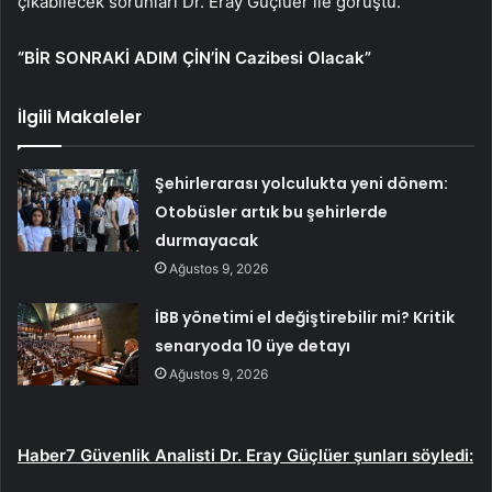
çıkabilecek sorunları Dr. Eray Güçlüer ile görüştü.
“BİR SONRAKİ ADIM ÇİN’İN Cazibesi Olacak”
İlgili Makaleler
Şehirlerarası yolculukta yeni dönem:
Otobüsler artık bu şehirlerde
durmayacak
Ağustos 9, 2026
İBB yönetimi el değiştirebilir mi? Kritik
senaryoda 10 üye detayı
Ağustos 9, 2026
Haber7 Güvenlik Analisti Dr. Eray Güçlüer şunları söyledi: