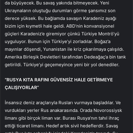
da büyüyecek. Bu savaş yakında bitmeyecek. Yeni
Ukraynaların oluştuğu durumları görme şansımız son
derece yüksek. Bu bağlamda savaşın Karadeniz ayağı
bizim için kıymetli hale geldi. ABD’nin konvansiyonel
güçleri Karadeniz’e giremiyor çünkü Türkiye Montrö’yü
uyguluyor. Bunun için Türkiye’yi zorladılar. Boğaz’a
mayınlar döşendi, Yunanistan ile kriz çıkarılmaya çalışıldı.
Amerika Birleşik Devletleri tarafından Dedeağaç’a bin tank
getirildi. Türkiye’yi geçemeyince yeni bir yol denediler.
“RUSYA KITA RAFINI GÜVENSİZ HALE GETİRMEYE
ÇALIŞIYORLAR”
İnsansız deniz araçlarıyla Rusları vurmaya başladılar. Ve
vurdukları yerler Rus anakarasında. Orada Novorossiysk
limanı gibi birçok liman var. Burası Rusya’nın tahıl ihraç
ettiği ticaret limanı. Hedef artık sivil hedeflerdir. Savaş