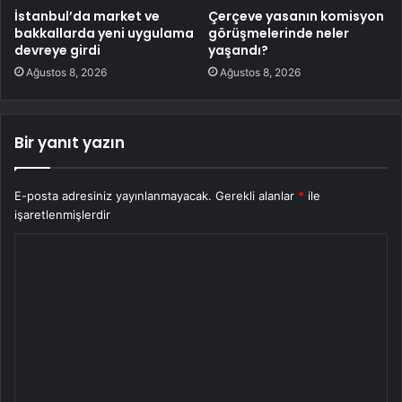
İstanbul’da market ve
Çerçeve yasanın komisyon
bakkallarda yeni uygulama
görüşmelerinde neler
devreye girdi
yaşandı?
Ağustos 8, 2026
Ağustos 8, 2026
Bir yanıt yazın
E-posta adresiniz yayınlanmayacak.
Gerekli alanlar
*
ile
işaretlenmişlerdir
Y
o
r
u
m
*