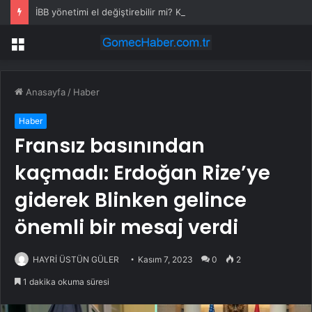
İBB yönetimi el değiştirebilir mi? Kritik senaryoda 10 üye detayı
Menü
Anasayfa
/
Haber
Haber
Fransız basınından
kaçmadı: Erdoğan Rize’ye
giderek Blinken gelince
önemli bir mesaj verdi
HAYRİ ÜSTÜN GÜLER
Kasım 7, 2023
0
2
1 dakika okuma süresi