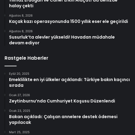
Yılmaz Erdoğan ve Caner Erkin Alaçatı’da denizde
halay çekti
Ağustos 8, 2026
Kaçak kazı operasyonunda 1500 yıllık eser ele geçirildi
Ağustos 8, 2026
Susurluk’ta alevler yükseldi! Havadan müdahale
devam ediyor
Rastgele Haberler
Eylül 20, 2025
Emeklilikte en iyi ülkeler açıklandı: Türkiye bakın kaçıncı
sırada
Ocak 27, 2026
Zeytinburnu’nda Cumhuriyet Koşusu Düzenlendi
Ocak 23, 2025
Bakan açıkladı: Çalışan annelere destek ödemesi
yapılacak
Mart 25, 2025