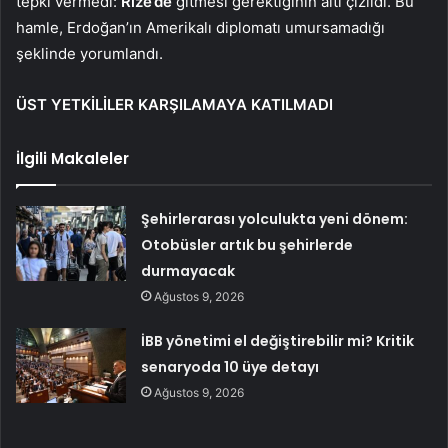
tepki vermedi:
Rize’de
gitmesi gerektiğinin altı çizildi. Bu
hamle, Erdoğan’ın Amerikalı diplomatı umursamadığı
şeklinde yorumlandı.
ÜST YETKİLİLER KARŞILAMAYA KATILMADI
İlgili Makaleler
Şehirlerarası yolculukta yeni dönem:
Otobüsler artık bu şehirlerde
durmayacak
Ağustos 9, 2026
İBB yönetimi el değiştirebilir mi? Kritik
senaryoda 10 üye detayı
Ağustos 9, 2026