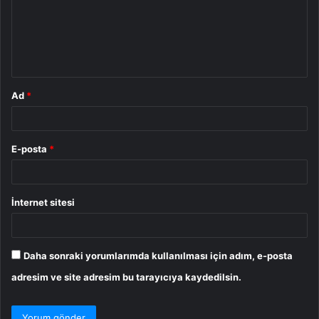
u
m
*
Ad
*
E-posta
*
İnternet sitesi
Daha sonraki yorumlarımda kullanılması için adım, e-posta
adresim ve site adresim bu tarayıcıya kaydedilsin.