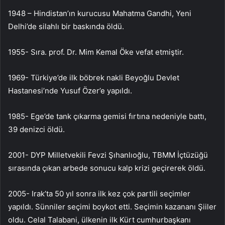
1948 – Hindistan’ın kurucusu Mahatma Gandhi, Yeni
Delhi’de silahlı bir baskında öldü.
1955- Sıra. prof. Dr. Mim Kemal Öke vefat etmiştir.
1969- Türkiye’de ilk böbrek nakli Beyoğlu Devlet
Hastanesi’nde Yusuf Özer’e yapıldı.
1985- Ege’de tank çıkarma gemisi fırtına nedeniyle battı,
39 denizci öldü.
2001- DYP Milletvekili Fevzi Şıhanlıoğlu, TBMM İçtüzüğü
sırasında çıkan arbede sonucu kalp krizi geçirerek öldü.
2005- Irak’ta 50 yıl sonra ilk kez çok partili seçimler
yapıldı. Sünniler seçimi boykot etti. Seçimin kazananı Şiiler
oldu. Celal Talabani, ülkenin ilk Kürt cumhurbaşkanı