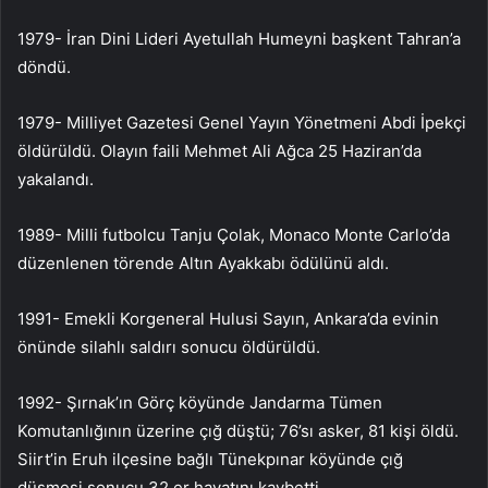
1979- İran Dini Lideri Ayetullah Humeyni başkent Tahran’a
döndü.
1979- Milliyet Gazetesi Genel Yayın Yönetmeni Abdi İpekçi
öldürüldü. Olayın faili Mehmet Ali Ağca 25 Haziran’da
yakalandı.
1989- Milli futbolcu Tanju Çolak, Monaco Monte Carlo’da
düzenlenen törende Altın Ayakkabı ödülünü aldı.
1991- Emekli Korgeneral Hulusi Sayın, Ankara’da evinin
önünde silahlı saldırı sonucu öldürüldü.
1992- Şırnak’ın Görç köyünde Jandarma Tümen
Komutanlığının üzerine çığ düştü; 76’sı asker, 81 kişi öldü.
Siirt’in Eruh ilçesine bağlı Tünekpınar köyünde çığ
düşmesi sonucu 32 er hayatını kaybetti.