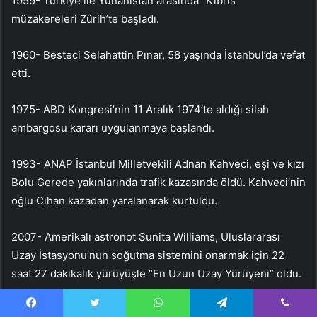
1959- Türkiye ile Yunanistan arasında “Kıbrıs”
müzakereleri Zürih’te başladı.
1960- Besteci Selahattin Pınar, 58 yaşında İstanbul’da vefat
etti.
1975- ABD Kongresi’nin 11 Aralık 1974’te aldığı silah
ambargosu kararı uygulanmaya başlandı.
1993- ANAP İstanbul Milletvekili Adnan Kahveci, eşi ve kızı
Bolu Gerede yakınlarında trafik kazasında öldü. Kahveci’nin
oğlu Cihan kazadan yaralanarak kurtuldu.
2007- Amerikalı astronot Sunita Williams, Uluslararası
Uzay İstasyonu’nun soğutma sistemini onarmak için 22
saat 27 dakikalık yürüyüşle “En Uzun Uzay Yürüyeni” oldu.
2013- Türkiye’nin NATO’dan talep ettiği Patriot Hava
Facebook
Twitter
WhatsApp
Telegram
Viber