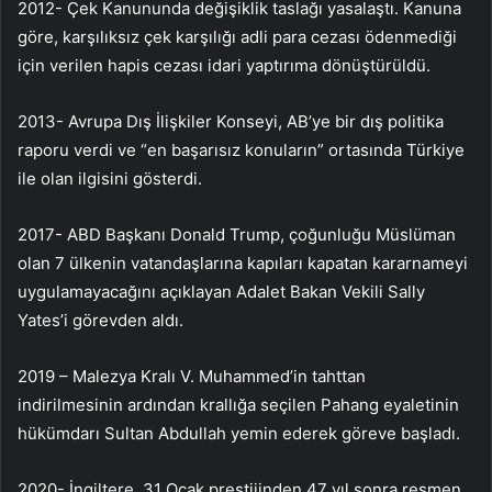
2012- Çek Kanununda değişiklik taslağı yasalaştı. Kanuna
göre, karşılıksız çek karşılığı adli para cezası ödenmediği
için verilen hapis cezası idari yaptırıma dönüştürüldü.
2013- Avrupa Dış İlişkiler Konseyi, AB’ye bir dış politika
raporu verdi ve “en başarısız konuların” ortasında Türkiye
ile olan ilgisini gösterdi.
2017- ABD Başkanı Donald Trump, çoğunluğu Müslüman
olan 7 ülkenin vatandaşlarına kapıları kapatan kararnameyi
uygulamayacağını açıklayan Adalet Bakan Vekili Sally
Yates’i görevden aldı.
2019 – Malezya Kralı V. Muhammed’in tahttan
indirilmesinin ardından krallığa seçilen Pahang eyaletinin
hükümdarı Sultan Abdullah yemin ederek göreve başladı.
2020- İngiltere, 31 Ocak prestijinden 47 yıl sonra resmen