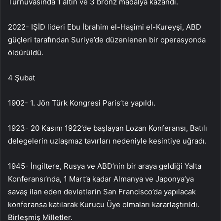
Turnuvasında 1 altın ve 3 bronz madalya kazandı.
2022- IŞİD lideri Ebu İbrahim el-Haşimi el-Kureyşi, ABD
güçleri tarafından Suriye’de düzenlenen bir operasyonda
öldürüldü.
4 Şubat
1902- 1. Jön Türk Kongresi Paris’te yapıldı.
1923- 20 Kasım 1922’de başlayan Lozan Konferansı, Batılı
delegelerin uzlaşmaz tavırları nedeniyle kesintiye uğradı.
1945- İngiltere, Rusya ve ABD’nin bir araya geldiği Yalta
Konferansı’nda, 1 Mart’a kadar Almanya ve Japonya’ya
savaş ilan eden devletlerin San Francisco’da yapılacak
konferansa katılarak Kurucu Üye olmaları kararlaştırıldı.
Birleşmiş Milletler.