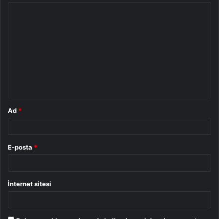
Y
o
r
u
m
*
Ad
*
E-posta
*
İnternet sitesi