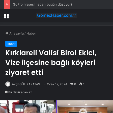
GoPro hissesi neden bugün düşüyor?
Menü
Anasayfa
/
Haber
Haber
Kırklareli Valisi Birol Ekici,
Vize ilçesine bağlı köyleri
ziyaret etti
AYŞEGÜL KARATAŞ
Ocak 17, 2024
0
1
Bir dakikadan az