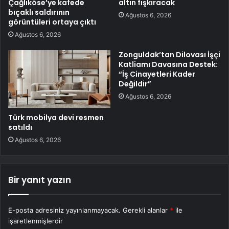
Çağlıköse’ye kafede
altın fışkıracak
bıçaklı saldırının
Ağustos 6, 2026
görüntüleri ortaya çıktı
Ağustos 6, 2026
Zonguldak’tan Dilovası İşçi
Katliamı Davasına Destek:
“İş Cinayetleri Kader
Değildir”
Ağustos 6, 2026
Türk mobilya devi resmen
satıldı
Ağustos 6, 2026
Bir yanıt yazın
E-posta adresiniz yayınlanmayacak.
Gerekli alanlar
*
ile
işaretlenmişlerdir