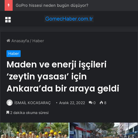
GoPro hissesi neden bugün düşüyor?
Menü
Anasayfa
/
Haber
Haber
Maden ve enerji işçileri
‘zeytin yasası’ için
Ankara’da bir araya geldi
İSMAİL KOCASARAÇ
Aralık 22, 2022
0
8
2 dakika okuma süresi