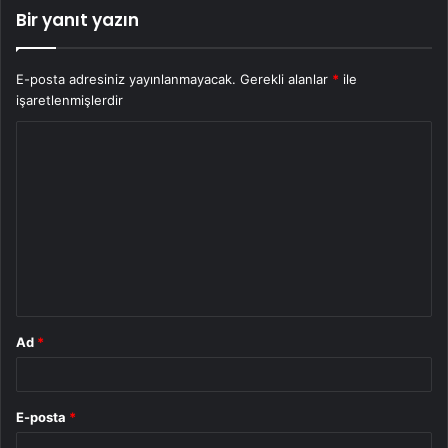
Bir yanıt yazın
E-posta adresiniz yayınlanmayacak.
Gerekli alanlar
*
ile
işaretlenmişlerdir
Y
o
r
u
m
*
Ad
*
E-posta
*