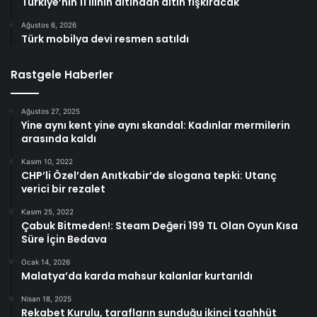
Türkiye’nin 11 ilinin altından altın fışkıracak
Ağustos 6, 2026
Türk mobilya devi resmen satıldı
Rastgele Haberler
Ağustos 27, 2025
Yine aynı kent yine aynı skandal: Kadınlar mermilerin
arasında kaldı
Kasım 10, 2022
CHP’li Özel’den Anıtkabir’de slogana tepki: Utanç
verici bir rezalet
Kasım 25, 2022
Çabuk Bitmeden!: Steam Değeri 199 TL Olan Oyun Kısa
Süre İçin Bedava
Ocak 14, 2026
Malatya’da karda mahsur kalanlar kurtarıldı
Nisan 18, 2025
Rekabet Kurulu, tarafların sunduğu ikinci taahhüt