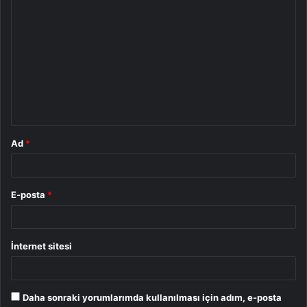
Y
o
r
u
m
*
Ad
*
E-posta
*
İnternet sitesi
Daha sonraki yorumlarımda kullanılması için adım, e-posta