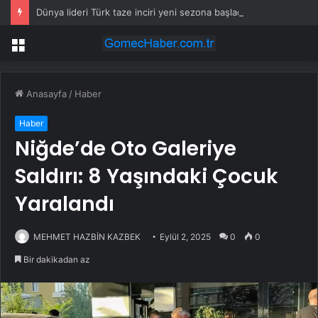
Dünya lideri Türk taze inciri yeni sezona başladı
Menü
Anasayfa
/
Haber
Haber
Niğde’de Oto Galeriye
Saldırı: 8 Yaşındaki Çocuk
Yaralandı
MEHMET HAZBİN KAZBEK
Eylül 2, 2025
0
0
Bir dakikadan az