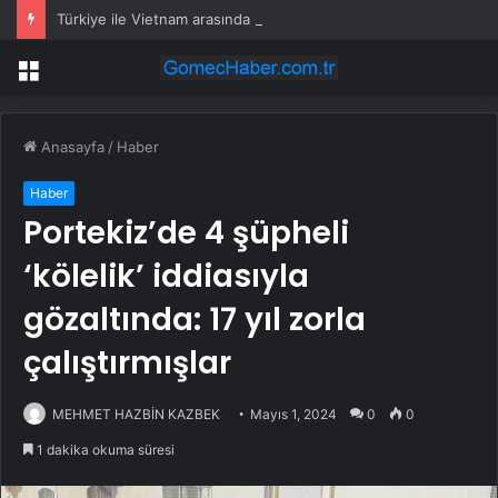
Türkiye ile Vietnam arasında ‘hava’da yeni dönem… Sefer kapasitesi artırıldı
Menü
Anasayfa
/
Haber
Haber
Portekiz’de 4 şüpheli
‘kölelik’ iddiasıyla
gözaltında: 17 yıl zorla
çalıştırmışlar
MEHMET HAZBİN KAZBEK
Mayıs 1, 2024
0
0
1 dakika okuma süresi