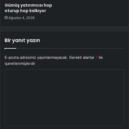
Gümüş yatırımcısı hop
oturup hop kalkıyor
Ağustos 4, 2026
Bir yanıt yazın
E-posta adresiniz yayınlanmayacak.
Gerekli alanlar
*
ile
işaretlenmişlerdir
Y
o
r
u
m
*