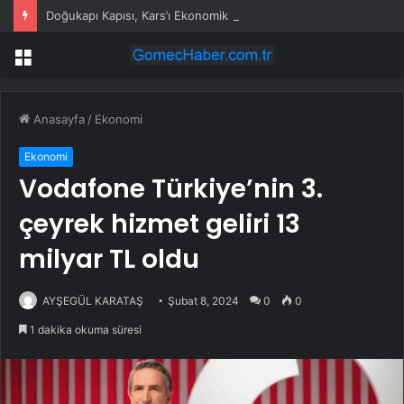
Doğukapı Kapısı, Kars’ı Ekonomik Merkez Yapabilir
Menü
Anasayfa
/
Ekonomi
Ekonomi
Vodafone Türkiye’nin 3.
çeyrek hizmet geliri 13
milyar TL oldu
AYŞEGÜL KARATAŞ
Şubat 8, 2024
0
0
1 dakika okuma süresi