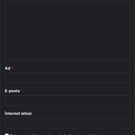
Y
o
r
u
m
*
Ad
*
E-posta
*
İnternet sitesi