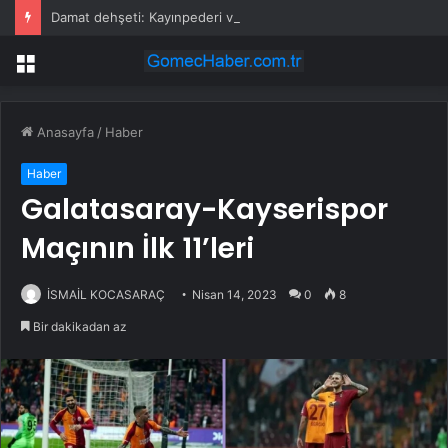
Damat dehşeti: Kayınpederi ve kayınvalidesini öldürdü
Menü
Anasayfa
/
Haber
Haber
Galatasaray-Kayserispor
Maçının İlk 11’leri
İSMAİL KOCASARAÇ
Nisan 14, 2023
0
8
Bir dakikadan az