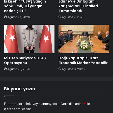
Eskişehir TUSAŞ yangın
Edirne’de Din Eğitimi
söndü mü, TEİ yangın
Yarışmaları İl Finalleri
neden çıktı?
Tamamlandı
Ağustos 7, 2026
Ağustos 7, 2026
MİT’ten Suriye’de DEAŞ
Doğukapı Kapısı, Kars’ı
Operasyonu
Ekonomik Merkez Yapabilir
Ağustos 6, 2026
Ağustos 6, 2026
Bir yanıt yazın
E-posta adresiniz yayınlanmayacak.
Gerekli alanlar
*
ile
işaretlenmişlerdir