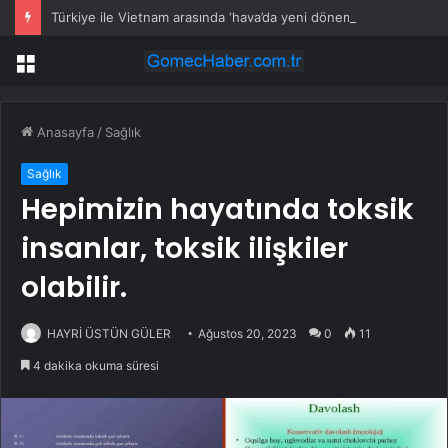
Türkiye ile Vietnam arasında ‘hava’da yeni dönem… Sefer kapasitesi artırıldı
Menü
Anasayfa
/
Sağlık
Sağlık
Hepimizin hayatında toksik
insanlar, toksik ilişkiler
olabilir.
HAYRİ ÜSTÜN GÜLER
Ağustos 20, 2023
0
11
4 dakika okuma süresi