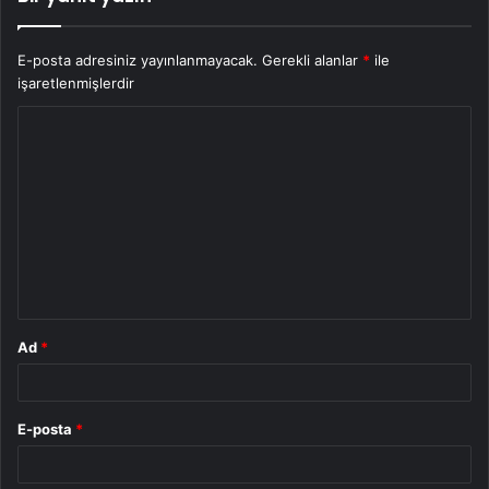
E-posta adresiniz yayınlanmayacak.
Gerekli alanlar
*
ile
işaretlenmişlerdir
Y
o
r
u
m
*
Ad
*
E-posta
*