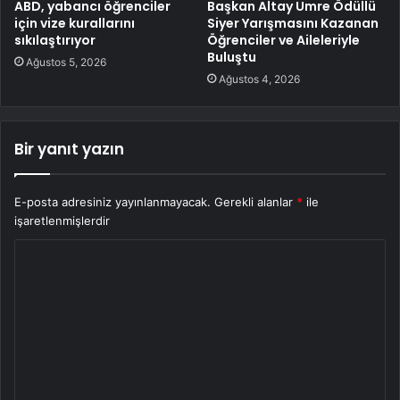
ABD, yabancı öğrenciler
Başkan Altay Umre Ödüllü
için vize kurallarını
Siyer Yarışmasını Kazanan
sıkılaştırıyor
Öğrenciler ve Aileleriyle
Buluştu
Ağustos 5, 2026
Ağustos 4, 2026
Bir yanıt yazın
E-posta adresiniz yayınlanmayacak.
Gerekli alanlar
*
ile
işaretlenmişlerdir
Y
o
r
u
m
*