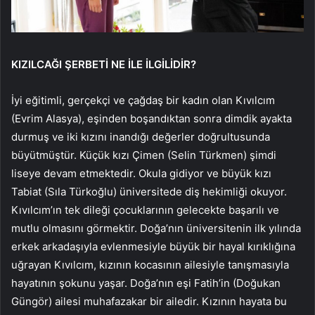
KIZILCAĞI ŞERBETİ NE İLE İLGİLİDİR?
İyi eğitimli, gerçekçi ve çağdaş bir kadın olan Kıvılcım
(Evrim Alasya), eşinden boşandıktan sonra dimdik ayakta
durmuş ve iki kızını inandığı değerler doğrultusunda
büyütmüştür. Küçük kızı Çimen (Selin Türkmen) şimdi
liseye devam etmektedir. Okula gidiyor ve büyük kızı
Tabiat (Sıla Türkoğlu) üniversitede diş hekimliği okuyor.
Kıvılcım’ın tek dileği çocuklarının gelecekte başarılı ve
mutlu olmasını görmektir. Doğa’nın üniversitenin ilk yılında
erkek arkadaşıyla evlenmesiyle büyük bir hayal kırıklığına
uğrayan Kıvılcım, kızının kocasının ailesiyle tanışmasıyla
hayatının şokunu yaşar. Doğa’nın eşi Fatih’in (Doğukan
Güngör) ailesi muhafazakar bir ailedir. Kızının hayata bu